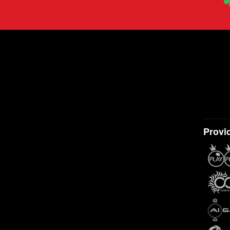
Provi