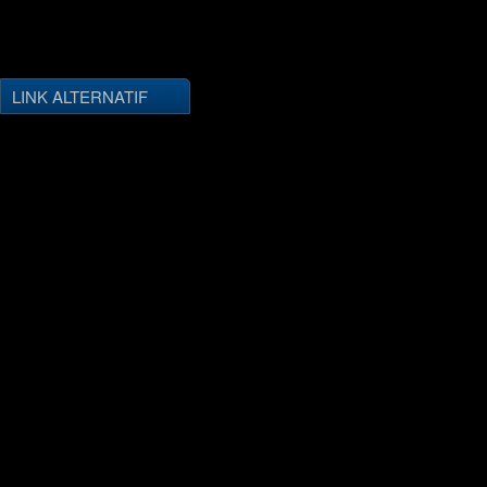
LINK ALTERNATIF