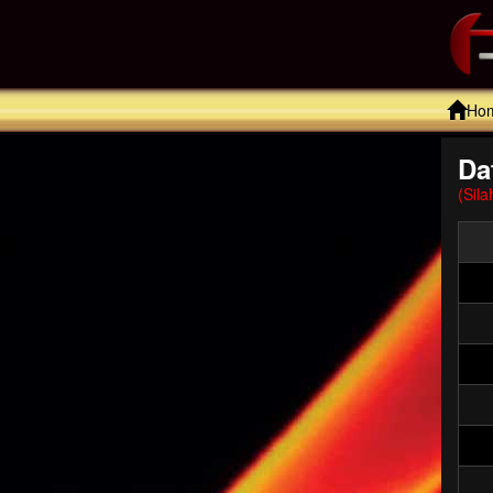
Ho
Da
(Sila